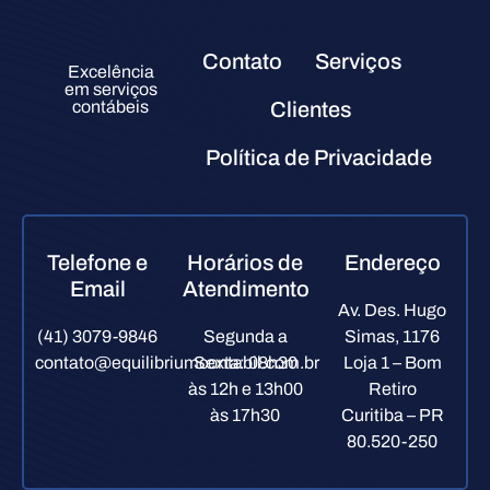
Contato
Serviços
Excelência
em serviços
contábeis
Clientes
Política de Privacidade
Telefone e
Horários de
Endereço
Email
Atendimento
Av. Des. Hugo
(41) 3079-9846
Segunda a
Simas, 1176
contato@equilibriumcontabil.com.br
Sexta: 08h30
Loja 1 – Bom
às 12h e 13h00
Retiro
às 17h30
Curitiba – PR
80.520-250